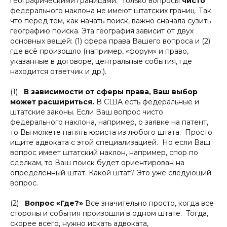
географическими границами. Только вопросы
чисто
федерального наклона не имеют штатских границ. Так
что перед тем, как начать поиск, важно сначала сузить
географию поиска. Эта география зависит от двух
основных вещей: (1) сфера права Вашего вопроса и (2)
где всё произошло (например, «форум» и право,
указанные в договоре, центральные события, где
находится ответчик и др.).
(1)
В зависимости от сферы права, Ваш выбор
может расшириться.
В США есть федеральные и
штатские законы. Если Ваш вопрос чисто
федерального наклона, например, о заявке на патент,
то Вы можете нанять юриста из любого штата. Просто
ищите адвоката с этой специализацией. Но если Ваш
вопрос имеет штатский наклон, например, спор по
сделкам, то Ваш поиск будет ориентирован на
определенный штат. Какой штат? Это уже следующий
вопрос.
(2)
Вопрос «Где?»
Все значительно просто, когда все
стороны и события произошли в одном штате. Тогда,
скорее всего, нужно искать адвоката,