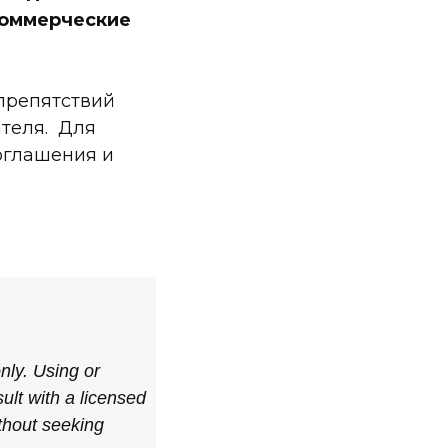
коммерческие
 препятствий
ателя. Для
оглашения и
only. Using or
ult with a licensed
ithout seeking