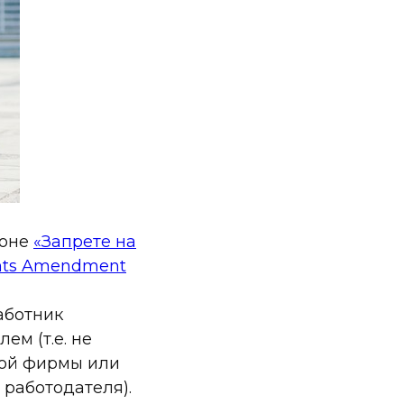
коне
«Запрете на
nts Amendment
аботник
ем (т.е. не
ной фирмы или
 работодателя).