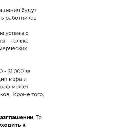
лашения будут
ть работников
е уставы о
ы – только
мерческих
- $1,000 за
ия мэра и
траф может
ков. Кроме того,
разглашении
. То
уходить к