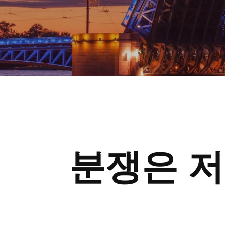
분쟁은
저