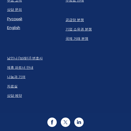
주요 고객
수임료 안내
상담 문의
Русский
공급망 분쟁
English
기업 소유권 분쟁
국제 거래 분쟁
남인나 (브래디) 변호사
제휴 파트너 안내
나눔과 기여
자료실
상담 예약